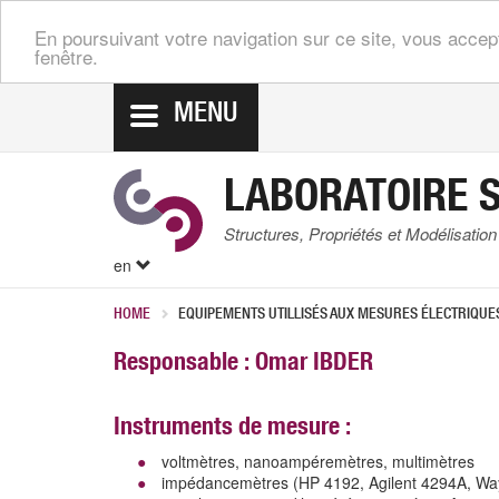
En poursuivant votre navigation sur ce site, vous accep
fenêtre.
MENU
LABORATOIRE 
Structures, Propriétés et Modélisation
en
HOME
EQUIPEMENTS UTILLISÉS AUX MESURES ÉLECTRIQUE
Responsable : Omar IBDER
Instruments de mesure :
voltmètres, nanoampéremètres, multimètres
impédancemètres (HP 4192, Agilent 4294A, Wa