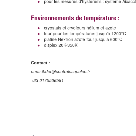
pour les mesures d'hystérésis : système Aixacct
Environnements de température :
cryostats et cryofours hélium et azote
four pour les températures jusqu'à 1200°C
platine Nextron azote-four jusqu'à 600°C
displex 20K-350K
Contact :
omar.ibder@centralesupelec.fr
+33 0175536581
User