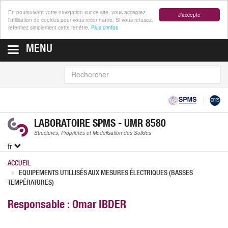
En poursuivant votre navigation sur ce site, vous acceptez
J'accepte
l’utilisation de cookies pour vous reconnaître. Si vous refusez,
refermez simplement cette fenêtre.
Plus d'infos
MENU
RECHERCHER
LABORATOIRE SPMS - UMR 8580
Structures, Propriétés et Modélisation des Solides
fr
ACCUEIL
EQUIPEMENTS UTILLISÉS AUX MESURES ÉLECTRIQUES (BASSES
TEMPÉRATURES)
Responsable : Omar IBDER