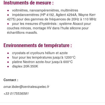
Instruments de mesure :
voltmètres, nanoampéremètres, multimètres
impédancemètres (HP 4192, Agilent 4294A, Wayne Kerr
4275) pour des gammes de fréquences de 20Hz à 110 MHz
pour les mesures d'hystérésis : système Aixacct pour
couches minces, montage HV dans l'huile silicone pour
échantillons massifs.
Environnements de température :
cryostats et cryofours hélium et azote
four pour les températures jusqu'à 1200°C
platine Nextron azote-four jusqu'à 600°C
displex 20K-350K
Contact :
omar.ibder@centralesupelec.fr
+33 0175536581